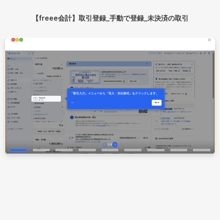
【freee会計】取引登録_手動で登録_未決済の取引