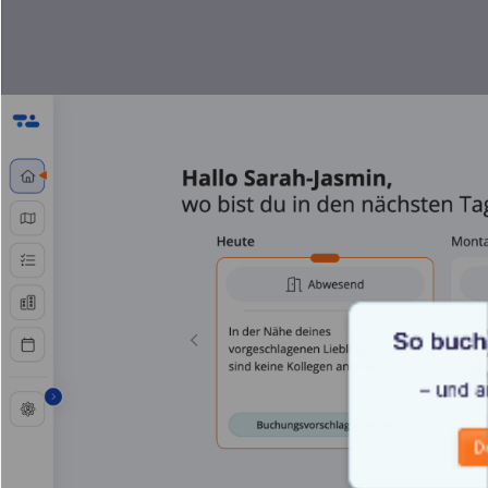
So buchs
– und 
D