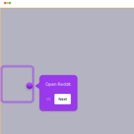
Open Reddit.
1
/
5
Next