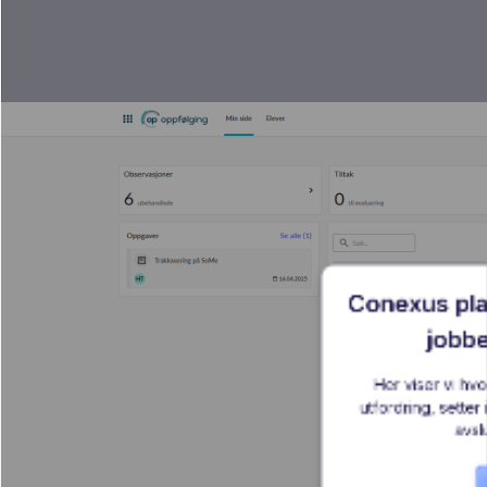
Conexus pla
jobbe
Her viser vi hv
utfordring, setter 
avsl