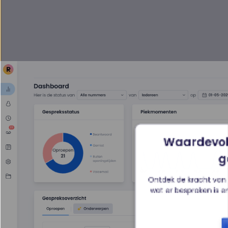
Waardevolle
g
Ontdek de kracht van A
wat er besproken is e