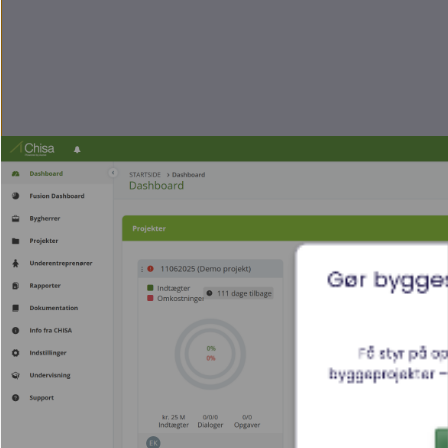
Gør bygge
Få styr på o
byggeprojekter –