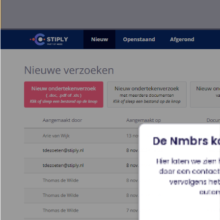
De Nmbrs k
Hier laten we zie
door een contact 
vervolgens he
autom