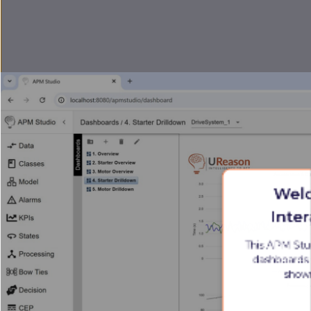
Welc
Inte
This APM Stu
dashboards 
shown