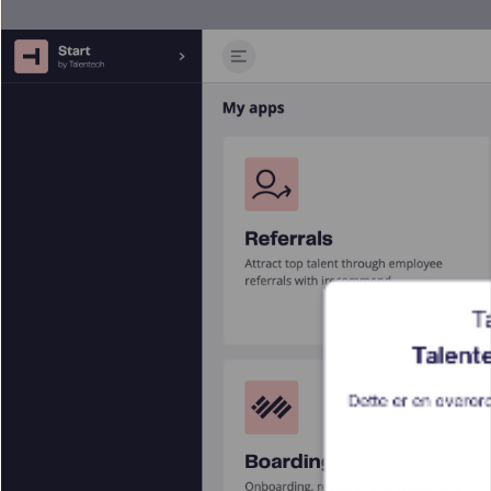
T
Talent
Dette er en overor