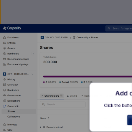
Add c
Click the butto