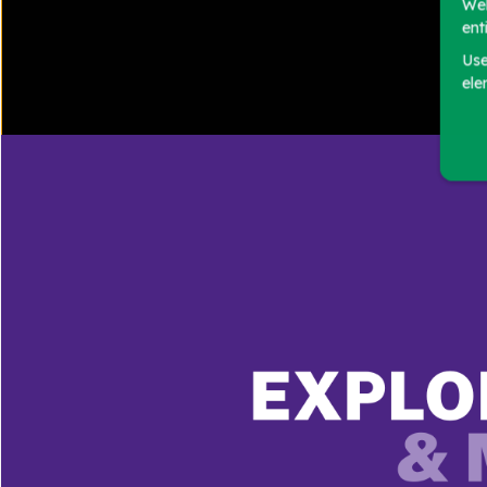
Wel
ent
Use
ele