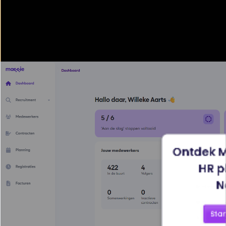
Ontdek M
HR p
N
Star