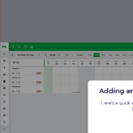
Adding a
Here’s a quick 