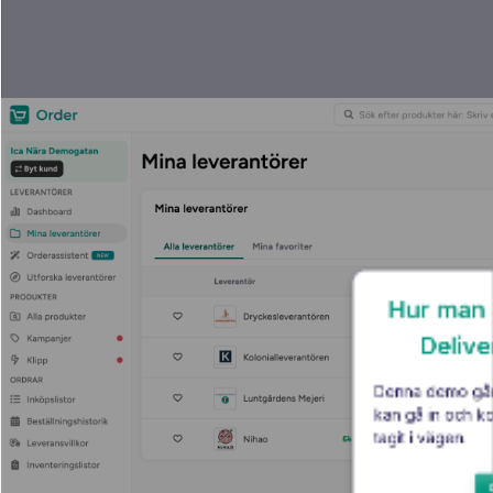
Hur man s
Delive
Denna demo går 
kan gå in och ko
tagit i vägen.