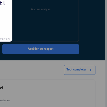
 !
Storylane