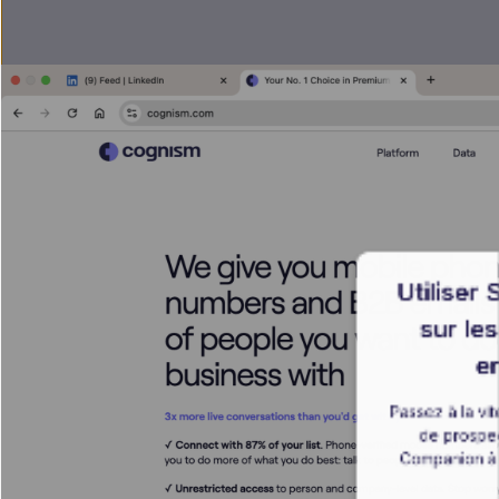
Utiliser
sur le
en
Passez à la vi
de prospec
Companion à 