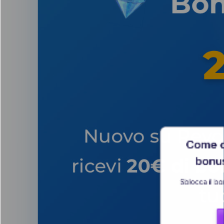
Come o
bonu
Sblocca il bo