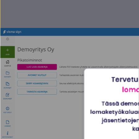
Tervetu
lom
Tässä demoss
lomaketyökaluam
jäsentietojen
ka