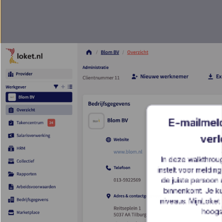
E-mailmeld
ver
In deze walkthroug
instelt voor meldin
de juiste persoon 
binnenkomt. Je ku
niveaus. MijnLoket 
hoogs