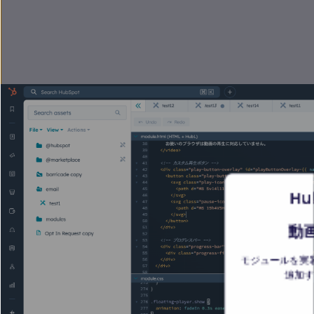
Hu
動
モジュールを実
追加す