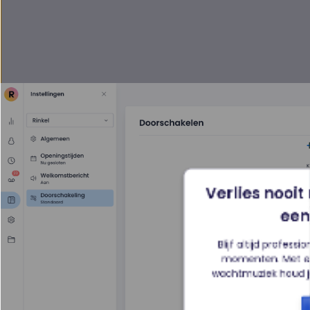
Verlies nooit
een
Blijf altijd profess
momenten. Met ee
wachtmuziek houd je 